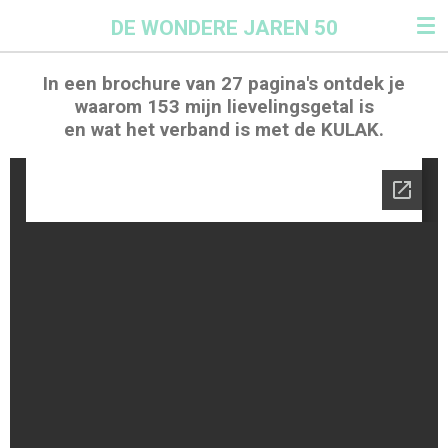
Ga
DE WONDERE JAREN 50
direct
naar
In een brochure van 27 pagina's ontdek je
de
waarom 153 mijn lievelingsgetal is
hoofdinhoud
en wat het verband is met de KULAK.